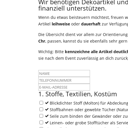
Wir benötigen Dekoartikel und
finanziell unterstützen.
Wenn du etwas beisteuern möchtest, freuen wir
Artikel
leihweise
oder
dauerhaft
zur Verfügung 
Die Übersicht dient vor allem zur Orientierun
Chr.
passen, kannst du sie ebenfalls sehr ger
Wichtig: Bitte
kennzeichne alle Artikel deutl
sie nach dem Event zuverlässig an dich zurüc
Leave
this
field
1. Stoffe, Textilien, Kostüm
blank
Blickdichter Stoff (Molton) für Abdeckun
Stoffbahnen oder gewebte Tücher (Natur
Seile zum binden der Gewänder oder z
Leinen- oder grobe Stofftücher als Servi