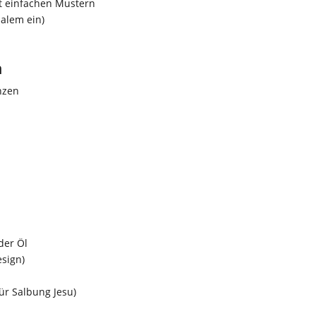
t einfachen Mustern
salem ein)
n
nzen
der Öl
esign)
ür Salbung Jesu)