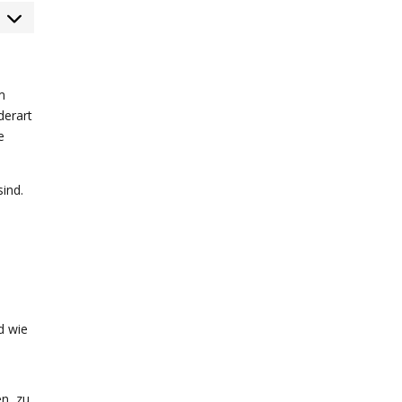
arketing
m
derart
e
sind.
d wie
n, zu