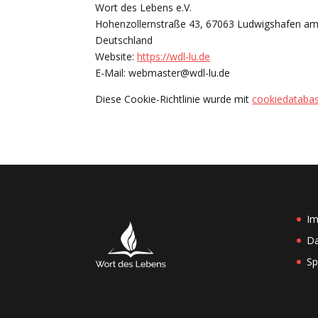
Wort des Lebens e.V.
Hohenzollernstraße 43, 67063 Ludwigshafen am
Deutschland
Website:
https://wdl-lu.de
E-Mail:
webmaster@
wdl-lu.de
Diese Cookie-Richtlinie wurde mit
cookiedatabas
I
Da
Sp