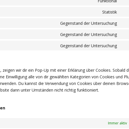
Funktional
Con
serv
to
Statistik
wor
Con
serv
to
Gegenstand der Untersuchung
goo
Con
serv
rec
to
Gegenstand der Untersuchung
goo
Con
serv
anal
to
Gegenstand der Untersuchung
goo
Con
serv
map
to
you
serv
sons
zeigen wir dir ein Pop-Up mit einer Erklärung über Cookies. Sobald d
eine Einwilligung alle von dir gewählten Kategorien von Cookies und Pl
 verwenden. Du kannst die Verwendung von Cookies über deinen Brows
bsite dann unter Umständen nicht richtig funktioniert.
gen
Immer aktiv