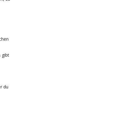
ichen
 gibt
er du